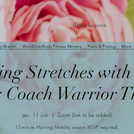
Voir les points
y Branch
WordOverBody Fitness Ministry
Plans & Pricing
More
ng Stretches wit
s Coach Warrior 
jeu. 11 juin
  |  
Zoom (link to be added)
15-minute Morning Mobility session (RSVP required).