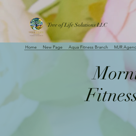
Tree of Life Solutions LLC
Home
New Page
Aqua Fitness Branch
MJR Agenc
Morni
Fitnes