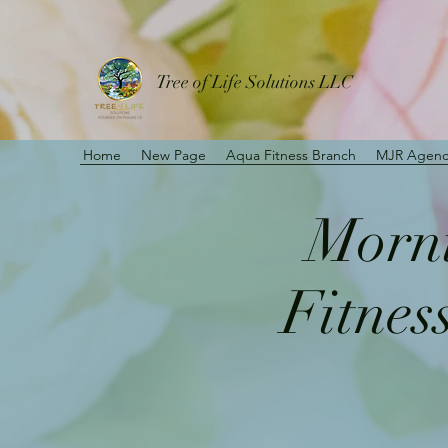
Tree of Life Solutions LLC
Home
New Page
Aqua Fitness Branch
MJR Agenc
Morni
Fitnes