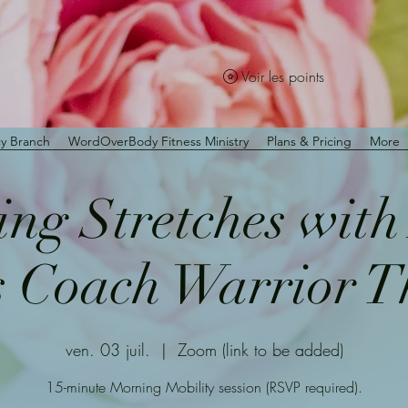
Voir les points
y Branch
WordOverBody Fitness Ministry
Plans & Pricing
More
ng Stretches wit
s Coach Warrior 
ven. 03 juil.
  |  
Zoom (link to be added)
15-minute Morning Mobility session (RSVP required).